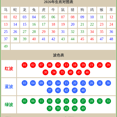
2026年生肖对照表
马
蛇
龙
兔
虎
牛
鼠
猪
狗
鸡
猴
羊
01
02
03
04
05
06
07
08
09
10
11
12
13
14
15
16
17
18
19
20
21
22
23
24
25
26
27
28
29
30
31
32
33
34
35
36
37
38
39
40
41
42
43
44
45
46
47
48
49
波色表
01
02
07
08
12
13
18
19
23
24
29
红波
30
34
35
40
45
46
03
04
09
10
14
15
20
25
26
31
36
蓝波
37
41
42
47
48
05
06
11
16
17
21
22
27
28
32
33
绿波
38
39
43
44
49