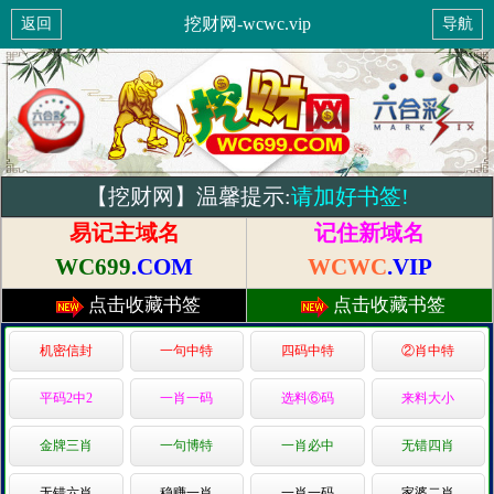
挖财网-wcwc.vip
返回
导航
【挖财网】温馨提示:
请加好书签!
易记主域名
记住新域名
WC699
.COM
WCWC
.VIP
点击收藏书签
点击收藏书签
机密信封
一句中特
四码中特
②肖中特
平码2中2
一肖一码
选料⑥码
来料大小
金牌三肖
一句博特
一肖必中
无错四肖
无错六肖
稳赚一肖
一肖一码
家婆二肖