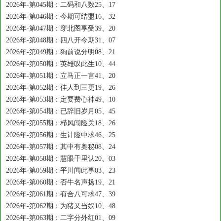
2026年-第045期：二码和八数25、17
2026年-第046期：今期可结盟16、32
2026年-第047期：穿北图享受39、20
2026年-第048期：四八开今期31、07
2026年-第049期：狗前说分明08、21
2026年-第050期：英雄叹此生10、44
2026年-第051期：立马正一言41、20
2026年-第052期：佳人到三更19、26
2026年-第053期：定要费心神49、10
2026年-第054期：已辞旧岁月05、45
2026年-第055期：栉风闯险关18、26
2026年-第056期：生计险中求46、25
2026年-第057期：其中有奥秘08、24
2026年-第058期：慧眼千里认20、03
2026年-第059期：平川闻此事03、23
2026年-第060期：否牛名声扬19、21
2026年-第061期：有合八可求47、39
2026年-第062期：为猪又当奴10、48
2026年-第063期：二字分外红01、09