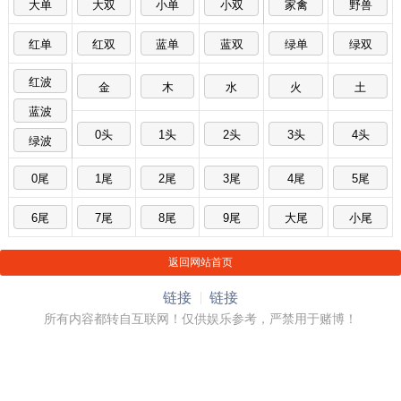
大单
大双
小单
小双
家禽
野兽
红单
红双
蓝单
蓝双
绿单
绿双
红波
金
木
水
火
土
蓝波
0头
1头
2头
3头
4头
绿波
0尾
1尾
2尾
3尾
4尾
5尾
6尾
7尾
8尾
9尾
大尾
小尾
返回网站首页
链接
链接
所有内容都转自互联网！仅供娱乐参考，严禁用于赌博！