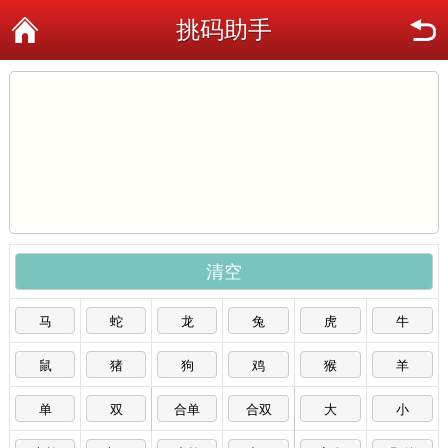
挑码助手
清空
马
蛇
龙
兔
虎
牛
鼠
猪
狗
鸡
猴
羊
单
双
合单
合双
大
小