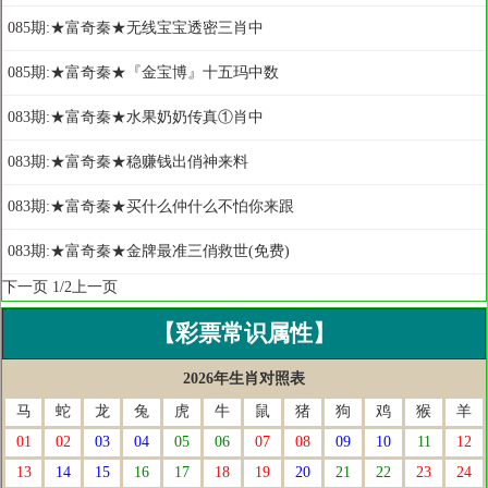
085期:★富奇秦★无线宝宝透密三肖中
085期:★富奇秦★『金宝博』十五玛中数
083期:★富奇秦★水果奶奶传真①肖中
083期:★富奇秦★稳赚钱出俏神来料
083期:★富奇秦★买什么仲什么不怕你来跟
083期:★富奇秦★金牌最准三俏救世(免费)
下一页
1/2
上一页
【彩票常识属性】
2026年生肖对照表
马
蛇
龙
兔
虎
牛
鼠
猪
狗
鸡
猴
羊
01
02
03
04
05
06
07
08
09
10
11
12
13
14
15
16
17
18
19
20
21
22
23
24