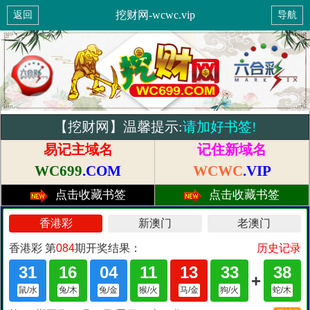
挖财网-wcwc.vip
返回
导航
【挖财网】温馨提示:
请加好书签!
易记主域名
记住新域名
WC699
.COM
WCWC
.VIP
点击收藏书签
点击收藏书签