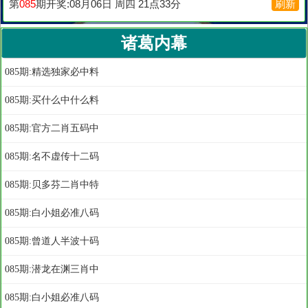
诸葛内幕
085期:精选独家必中料
085期:买什么中什么料
085期:官方二肖五码中
085期:名不虚传十二码
085期:贝多芬二肖中特
085期:白小姐必准八码
085期:曾道人半波十码
085期:潜龙在渊三肖中
085期:白小姐必准八码