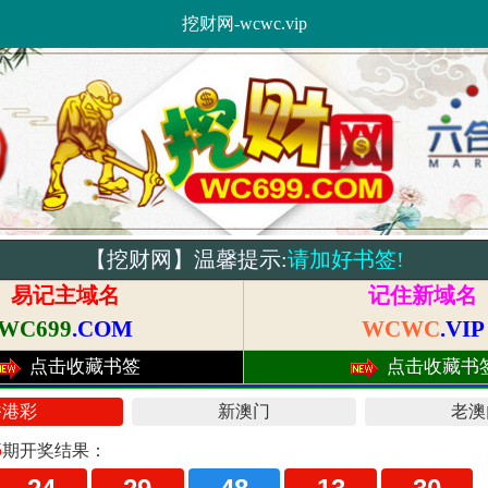
挖财网-wcwc.vip
【挖财网】温馨提示:
请加好书签!
易记主域名
记住新域名
WC699
.COM
WCWC
.VIP
点击收藏书签
点击收藏书