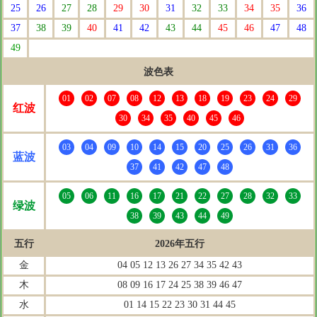
25
26
27
28
29
30
31
32
33
34
35
36
37
38
39
40
41
42
43
44
45
46
47
48
49
波色表
01
02
07
08
12
13
18
19
23
24
29
红波
30
34
35
40
45
46
03
04
09
10
14
15
20
25
26
31
36
蓝波
37
41
42
47
48
05
06
11
16
17
21
22
27
28
32
33
绿波
38
39
43
44
49
五行
2026年五行
金
04 05 12 13 26 27 34 35 42 43
木
08 09 16 17 24 25 38 39 46 47
水
01 14 15 22 23 30 31 44 45