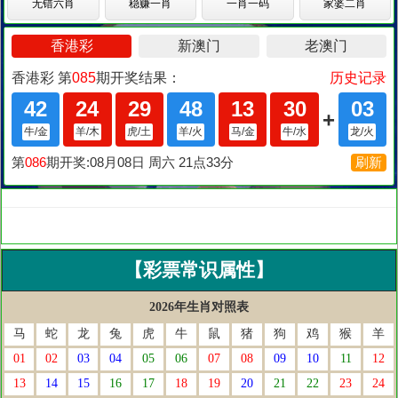
无错六肖
稳赚一肖
一肖一码
家婆二肖
【彩票常识属性】
2026年生肖对照表
马
蛇
龙
兔
虎
牛
鼠
猪
狗
鸡
猴
羊
01
02
03
04
05
06
07
08
09
10
11
12
13
14
15
16
17
18
19
20
21
22
23
24